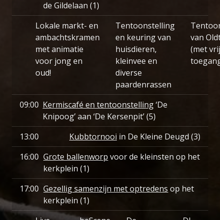
de Gildelaan (1)
Lokale markt- en
Tentoonstelling
Tentoon
ambachtskramen
en keuring van
van Old
met animatie
huisdieren,
(met vri
voor jong en
kleinvee en
toegan
oud!
diverse
paardenrassen
09:00
Kermiscafé en tentoonstelling
‘De
Knipoog’ aan ‘De Kersenpit’ (5)
13:00
Kubbtornooi
in De Kleine Deugd (3)
16:00
Grote ballenworp
voor de kleinsten op het
kerkplein (1)
17:00
Gezellig samenzijn met optredens
op het
kerkplein (1)